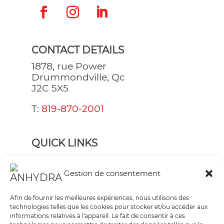
CONTACT DETAILS
1878, rue Power
Drummondville, Qc
J2C 5X5
T:
819-870-2001
QUICK LINKS
GARNITURES À COCKTAIL
Gestion de consentement
FRUITS DÉSHYDRATÉS
PRODUITS EN LIGNE
Afin de fournir les meilleures expériences, nous utilisons des
technologies telles que les cookies pour stocker et/ou accéder aux
CONTACTEZ-NOUS
informations relatives à l'appareil. Le fait de consentir à ces